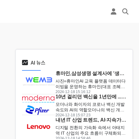
휴마인,삼성생명 설계사에 '생성
형 AI 실무 교육' 실
사진=휴마인AI 교육 플랫폼 데이터다
이빙을 운영하는 휴마인(대표 조혜
준)은 삼성생명 보험설계사 1,500여
2024-12-18 15:16:12
10년 걸리던 백신을 1년만에 ...AI
명을 대상으로 생성형 AI 실무 교육을
의료 혁명
진행했다고 17일 밝혔다.진행된 교육
모더나와 화이자의 코로나 백신 개발
은 생성형 AI 활용법을 배우는 것을
속도와 AI의 역할모더나의 백신 개발:
넘어, 보험업계에 특화된 맞춤형 ...
개발 기간: 11.4개월 (2020년 1월 개
2024-12-18 15:07:23
내년 IT 산업 트렌드, AI·지속가능
발 착수 → 2020년 12월 사용 허가)AI
성·엣지 컴퓨팅이 주도
를 활용해 중국 당국의 코로나 바이러
디지털 전환의 가속화 속에서 아태지
스 정보 발표 후 42일 만에 백신 후보
역 IT 산업의 주요 흐름이 구체화되고
물질 개발....
있다. 거대언어모델(LLM), 지속가능
2024-12-18 14:58:46