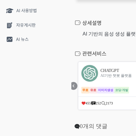
AI 기반의 음성 생성 플
I
CHATGPT
I는 중국 MOONSHOT AI가 개발한 대
AI기반 챗봇 플랫폼
AI 서비스로, 질문 응답, 문서 분석, 웹
기반...
무료
유료
이미지생성
코딩/개발
455
252
2173
0개의 댓글