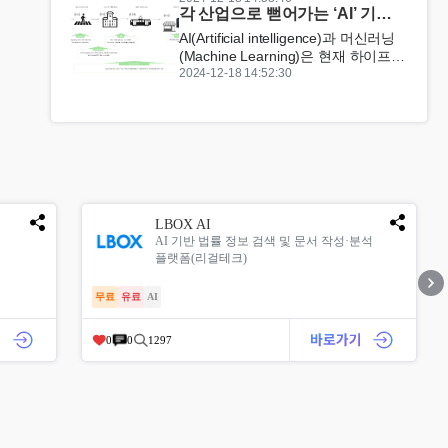
각 산업으로 뻗어가는 ‘AI’ 기업
성, 엣지 컴퓨팅 등 다양한 기술이 산
성공 사례 3가지
업 혁신의 중심에 설 전망이다.16일
AI(Artificial intelligence)과 머신러닝
레노버에 따르면 내년 IT 산업을 주도
(Machine Learning)은 현재 하이프
할 8가지 주요 트렌드로 ▲...
사이클(hype cycle)의 정점에 있는 듯
2024-12-18 14:52:30
하지만, 그렇다고 기업에서 이 2개 기
술을 활용해 유형적인 이익을 실현할
수 없다는 의미는 아니다....
LBOX AI
AI 기반 법률 정보 검색 및 문서 작성·분석
플랫폼(리걸테크)
무료
유료
AI
0
0
1297