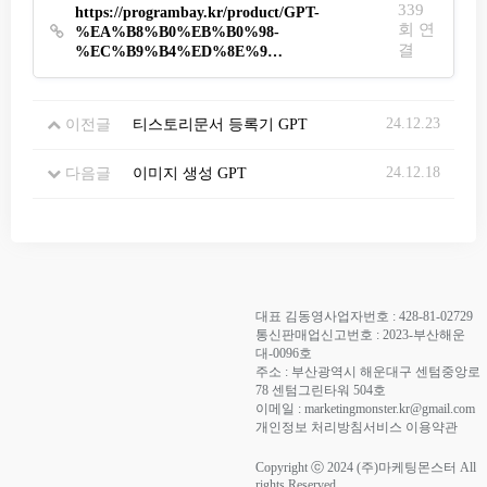
339
https://programbay.kr/product/GPT-
회 연
%EA%B8%B0%EB%B0%98-
결
%EC%B9%B4%ED%8E%9…
24.12.23
이전글
티스토리문서 등록기 GPT
24.12.18
다음글
이미지 생성 GPT
대표 김동영
사업자번호 : 428-81-02729
통신판매업신고번호 : 2023-부산해운
대-0096호
주소 : 부산광역시 해운대구 센텀중앙로
78 센텀그린타워 504호
이메일 : marketingmonster.kr@gmail.com
개인정보 처리방침
서비스 이용약관
Copyright ⓒ 2024 (주)마케팅몬스터 All
rights Reserved.